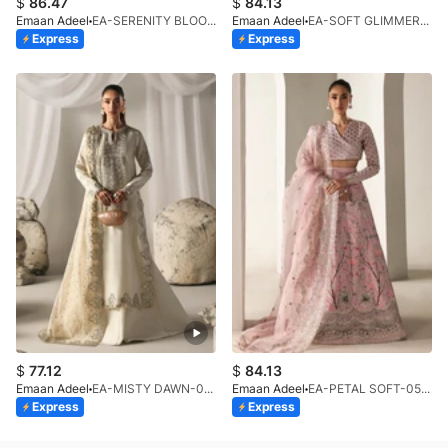
$
86.47
$
84.13
Emaan Adeel
EA-SERENITY BLOOM-01-V1-25
Emaan Adeel
EA-SOFT GLIMMER-08-V1-25
Express
Express
$
77.12
$
84.13
Emaan Adeel
EA-MISTY DAWN-03-V1-25
Emaan Adeel
EA-PETAL SOFT-05-V1-25
Express
Express