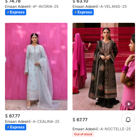
$
74.78
$
63.10
Emaan Adeel
E-A*-AVORIA-25
Emaan Adeel
E-A-VELANIS-25
Express
Express
$
67.77
$
67.77
Emaan Adeel
E-A-CEALINA-25
Express
Emaan Adeel
E-A-NOCTELLE-25
Out of stock