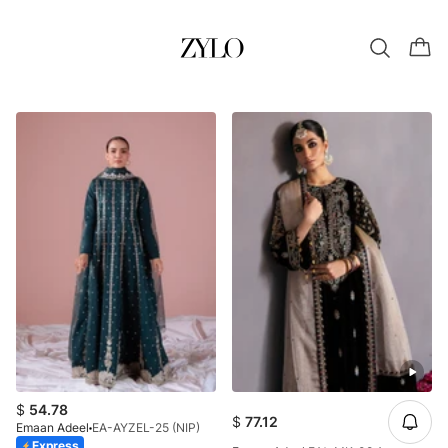
$
54.78
$
77.12
Emaan Adeel
EA-AYZEL-25 (NIP)
Express